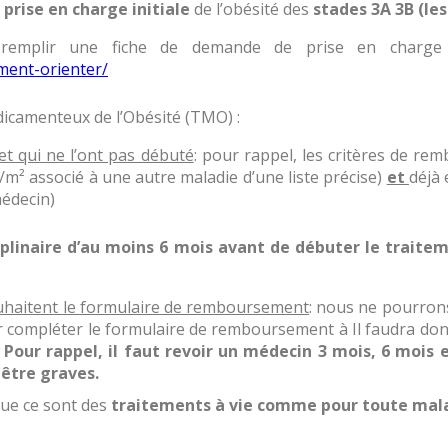
prise en charge initiale
de l’obésité des
stades 3A 3B (le
remplir une fiche de demande de prise en charge e
ment-orienter/
icamenteux de l’Obésité (TMO) :
t qui ne l’ont pas débuté
: pour rappel, les critères de re
m² associé à une autre maladie d’une liste précise)
et
déjà 
médecin)
ciplinaire d’au moins 6 mois avant de débuter le traitem
uhaitent le formulaire de remboursement
: nous ne pourron
 compléter le formulaire de remboursement à Il faudra don
.
Pour rappel, il faut revoir un médecin 3 mois, 6 mois 
 être graves.
ue ce sont des
traitements à vie comme pour toute mala