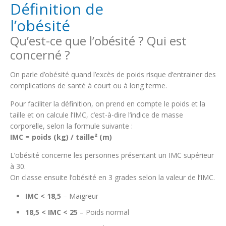
Principes et objectifs de prise en charge
Chirurgie de l’obésité
REPPOP A
Définition de
Obésité et Maltraitance
PROXOB
Troubles du Comportement Alimentaire (TCA)
Education Thérapeutique du Patient (ETP) - mention
l’obésité
RePPOP A
Où s’adresser
obésité
Troubles du Comportement Alimentaire (TCA)
Questions/Réponses FAQ
Journée Territoriale de l’Obésité
Qu’est-ce que l’obésité ? Qui est
Où s’adresser
Webinaire et sensibilisation à l’obésité
concerné ?
Questions/réponses FAQ
On parle d’obésité quand l’excès de poids risque d’entrainer des
complications de santé à court ou à long terme.
Pour faciliter la définition, on prend en compte le poids et la
taille et on calcule l’IMC, c’est-à-dire l’indice de masse
corporelle, selon la formule suivante :
IMC = poids (kg) / taille² (m)
L’obésité concerne les personnes présentant un IMC supérieur
à 30.
On classe ensuite l’obésité en 3 grades selon la valeur de l’IMC.
IMC < 18,5
– Maigreur
18,5 < IMC < 25
– Poids normal