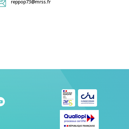
reppop73@mrss.fr