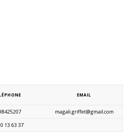
LÉPHONE
EMAIL
98425207
magali.griffet@gmail.com
80 13 63 37