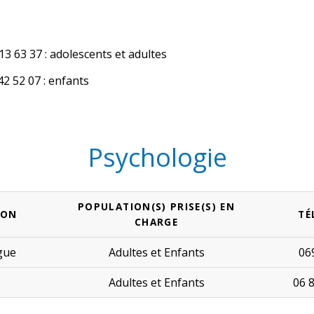
3 63 37 : adolescents et adultes
42 52 07 : enfants
Psychologie
POPULATION(S) PRISE(S) EN
ION
TÉ
CHARGE
gue
Adultes
et
Enfants
06
Adultes
et
Enfants
06 