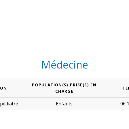
Médecine
POPULATION(S) PRISE(S) EN
ION
TÉ
CHARGE
 pédiatre
Enfants
06 