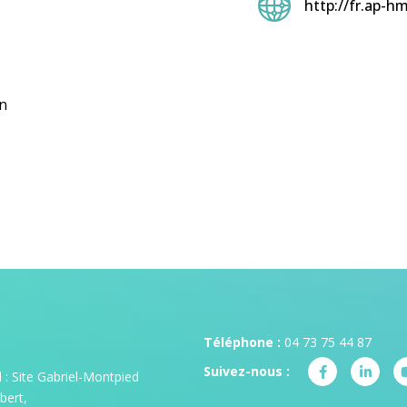
http://fr.ap-h
on
Téléphone :
04 73 75 44 87
Suivez-nous :
: Site Gabriel-Montpied
bert,