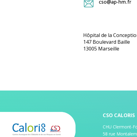
cso@ap-hm.fr
Hôpital de la Concepti
147 Boulevard Baille
13005 Marseille
CSO CALORIS
CHU Clermont-Fd 
58 rue Montalem