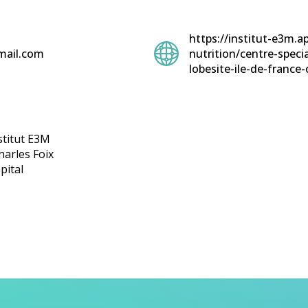
https://institut-e3m.ap
mail.com
nutrition/centre-specia
lobesite-ile-de-france-
stitut E3M
harles Foix
pital