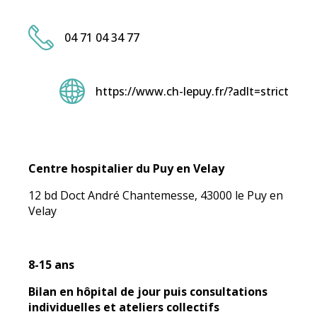
Principes et objectifs de prise en charge
Chirurgie de l’obésité
REPPOP A
Obésité et Maltraitance
PROXOB
Troubles du Comportement Alimentaire (TCA)
Education Thérapeutique du Patient (ETP) - mention
RePPOP A
Où s’adresser
obésité
04 71 04 34 77
Troubles du Comportement Alimentaire (TCA)
Questions/Réponses FAQ
Journée Territoriale de l’Obésité
Où s’adresser
Webinaire et sensibilisation à l’obésité
Questions/réponses FAQ
https://www.ch-lepuy.fr/?adlt=strict
Centre hospitalier du Puy en Velay
12 bd Doct André Chantemesse, 43000 le Puy en
Velay
8-15 ans
Bilan en hôpital de jour puis consultations
individuelles et ateliers collectifs