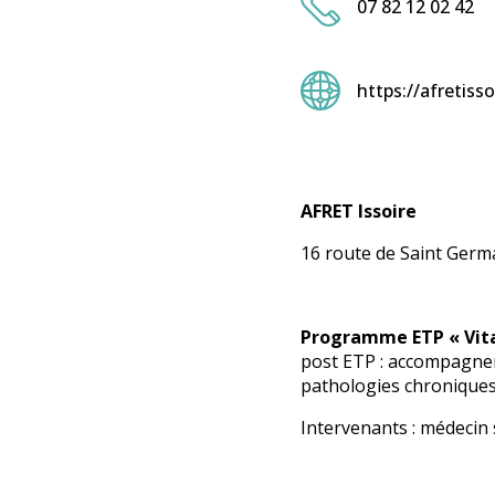
07 82 12 02 42
https://afretiss
AFRET Issoire
16 route de Saint Germa
Programme ETP « Vital
post ETP : accompagneme
pathologies chroniques
Intervenants : médecin 