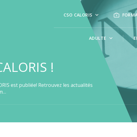
CSO CALORIS
FORM
ADULTE
E
CALORIS !
IS est publiée! Retrouvez les actualités
ém…