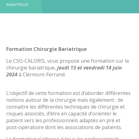
Principes et objectifs de prise en charge
Chirurgie de l’obésité
REPPOP A
Obésité et Maltraitance
BARIATRIQUE
PROXOB
Troubles du Comportement Alimentaire (TCA)
Education Thérapeutique du Patient (ETP) - mention
RePPOP A
Où s’adresser
obésité
Troubles du Comportement Alimentaire (TCA)
Questions/Réponses FAQ
Journée Territoriale de l’Obésité
Où s’adresser
Webinaire et sensibilisation à l’obésité
Questions/réponses FAQ
Formation Chirurgie Bariatrique
Le CSO-CALORIS, vous propose une formation sur la
chirurgie bariatrique,
jeudi 13 et vendredi 14 juin
2024
à Clermont-Ferrand.
L’objectif de cette formation est d’aborder différentes
notions autour de la chirurgie mais également : de
connaitre les différentes techniques de chirurgie et
risques associés, d’être en capacité d’orienter le
patient vers les professionnels adaptés en pré et
post-opératoire dont les associations de patients.