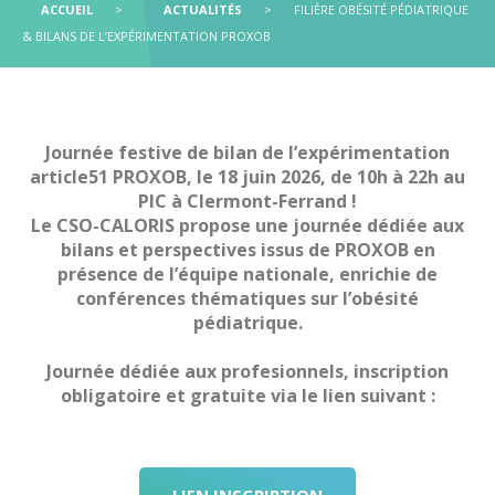
Principes et objectifs de prise en charge
Chirurgie de l’obésité
REPPOP A
Obésité et Maltraitance
ACCUEIL
>
ACTUALITÉS
>
FILIÈRE OBÉSITÉ PÉDIATRIQUE
PROXOB
Troubles du Comportement Alimentaire (TCA)
Education Thérapeutique du Patient (ETP) - mention
& BILANS DE L’EXPÉRIMENTATION PROXOB
RePPOP A
Où s’adresser
obésité
Troubles du Comportement Alimentaire (TCA)
Questions/Réponses FAQ
Journée Territoriale de l’Obésité
Où s’adresser
Webinaire et sensibilisation à l’obésité
Questions/réponses FAQ
Journée festive de bilan de l’expérimentation
article51 PROXOB, le 18 juin 2026, de 10h à 22h au
PIC à Clermont-Ferrand !
Le CSO-CALORIS propose une journée dédiée aux
bilans et perspectives issus de PROXOB en
présence de l’équipe nationale, enrichie de
conférences thématiques sur l’obésité
pédiatrique.
Journée dédiée aux profesionnels, inscription
obligatoire et gratuite via le lien suivant :