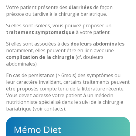
situation d’obésité
PROXOB
Calcul corpulence : IMC et Z-score
Traitement Médicamenteux de l'Obésité (TMO)
Votre patient présente des
diarrhées
de façon
Médicaments de l’obésité et chirurgie bariatrique
Principes et objectifs de prise en charge
Chirurgie de l’obésité
précoce ou tardive à la chirurgie bariatrique.
REPPOP A
Obésité et Maltraitance
PROXOB
Troubles du Comportement Alimentaire (TCA)
Education Thérapeutique du Patient (ETP) - mention
Si elles sont isolées, vous pouvez proposer un
RePPOP A
Où s’adresser
obésité
traitement symptomatique
Troubles du Comportement Alimentaire (TCA)
à votre patient.
Questions/Réponses FAQ
Journée Territoriale de l’Obésité
Où s’adresser
Webinaire et sensibilisation à l’obésité
Si elles sont associées à des
douleurs abdominales
Questions/réponses FAQ
notamment, elles peuvent être en lien avec une
complication de la chirurgie
(cf. douleurs
abdominales).
En cas de persistance (> 6mois) des symptômes ou
leur caractère invalidant, certains traitements peuvent
être proposés compte tenu de la littérature récente.
Vous devez adressé votre patient à un médecin
nutritionniste spécialisé dans le suivi de la chirurgie
bariatrique (voir contacts).
Mémo Diet