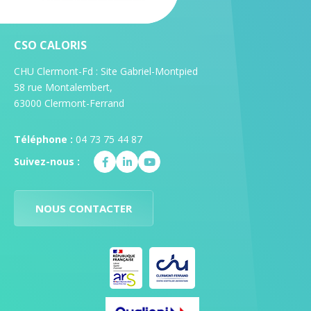
Philippe
EN
SAVOIR
PLUS
CSO CALORIS
CHU Clermont-Fd : Site Gabriel-Montpied
58 rue Montalembert,
COMBE
63000 Clermont-Ferrand
Loraine
EN
SAVOIR
Téléphone :
04 73 75 44 87
PLUS
Suivez-nous :
GARCIA
NOUS CONTACTER
Pauline
EN
SAVOIR
PLUS
MARTIN