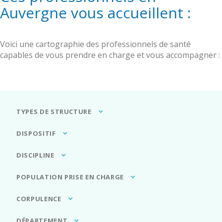
Principes et objectifs de prise en charge
Chirurgie de l’obésité
REPPOP A
Obésité et Maltraitance
Auvergne vous accueillent :
PROXOB
Troubles du Comportement Alimentaire (TCA)
Education Thérapeutique du Patient (ETP) - mention
RePPOP A
Où s’adresser
obésité
Troubles du Comportement Alimentaire (TCA)
Questions/Réponses FAQ
Journée Territoriale de l’Obésité
Où s’adresser
Voici une cartographie des professionnels de santé
Webinaire et sensibilisation à l’obésité
Questions/réponses FAQ
capables de vous prendre en charge et vous accompagner :
TYPES DE STRUCTURE
DISPOSITIF
DISCIPLINE
POPULATION PRISE EN CHARGE
CORPULENCE
DÉPARTEMENT