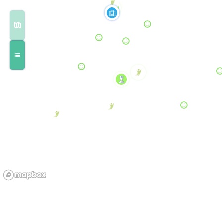
Lucie
DEVILLARS
EN
SAVOIR
PLUS
Mayeul
MERCHIER
EN
SAVOIR
PLUS
FONS
Adèle
EN
SAVOIR
PLUS