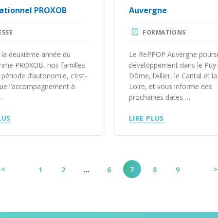
ationnel PROXOB
Auvergne
ESSE
FORMATIONS
 la deuxième année du
Le RePPOP Auvergne poursu
mme PROXOB, nos familles
développement dans le Puy
 période d’autonomie, c’est-
Dôme, l’Allier, le Cantal et l
que l’accompagnement à
Loire, et vous informe des
…
prochaines dates …
LUS
LIRE PLUS
<
>
1
2
…
6
7
8
9